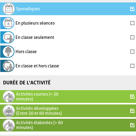
Sporadiques
En plusieurs séances
En classe seulement
Hors classe
En classe et hors classe
DURÉE DE L'ACTIVITÉ
Activités courtes (< 30
minutes)
Activités développées
(Entre 30 et 60 minutes)
Activités élaborées (> 60
minutes)