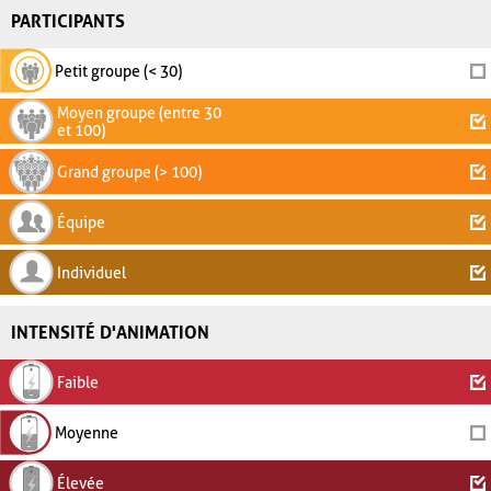
PARTICIPANTS
Petit groupe (< 30)
Moyen groupe (entre 30
et 100)
Grand groupe (> 100)
Équipe
Individuel
INTENSITÉ D'ANIMATION
Faible
Moyenne
Élevée