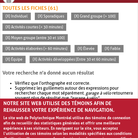
TOUTES LES FICHES (61)
(X) Individuel
(X) Sporadiques
(X) Grand groupe (> 100)
(X) Activités courtes (< 30 minutes)
(X) Moyen groupe (entre 30 et 100)
(X) Activités élaborées (> 60 minutes)
(X) Élevée
(X) Faible
(X) Équipe
(X) Activités développées (Entre 30 et 60 minutes)
Votre recherche n'a donné aucun résultat
Vérifiez que l'orthographe est correcte.
Supprimez les guillemets autour des expressions pour
rechercher chaque mot séparément.
garage à vélo
retournera
souvent plus de résultat que
"garage à vélo"
.
NOTRE SITE WEB UTILISE DES TÉMOINS AFIN DE
Envisagez d'élargir votre recherche avec
OR
.
garage OR vélo
retournera souvent plus de résultat que
garage à vélo
.
REHAUSSER VOTRE EXPÉRIENCE DE NAVIGATION.
Le site web de Polytechnique Montréal utilise des témoins de connexion
afin de recueillir des statistiques générales et offrir une meilleure
expérience à ses visiteurs. En naviguant sur le site, vous acceptez
l’utilisation de ces témoins selon les modalités spécifiées aux conditions