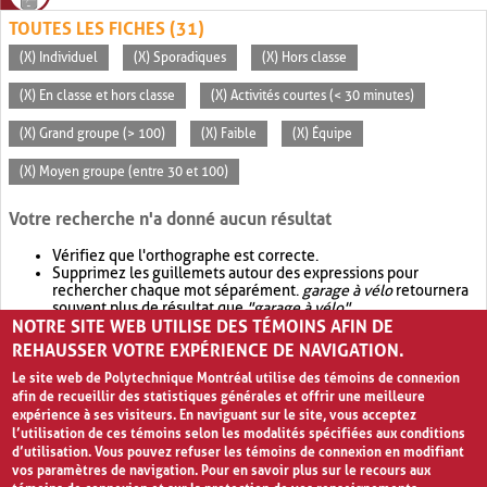
TOUTES LES FICHES (31)
(X) Individuel
(X) Sporadiques
(X) Hors classe
(X) En classe et hors classe
(X) Activités courtes (< 30 minutes)
(X) Grand groupe (> 100)
(X) Faible
(X) Équipe
(X) Moyen groupe (entre 30 et 100)
Votre recherche n'a donné aucun résultat
Vérifiez que l'orthographe est correcte.
Supprimez les guillemets autour des expressions pour
rechercher chaque mot séparément.
garage à vélo
retournera
souvent plus de résultat que
"garage à vélo"
.
NOTRE SITE WEB UTILISE DES TÉMOINS AFIN DE
Envisagez d'élargir votre recherche avec
OR
.
garage OR vélo
retournera souvent plus de résultat que
garage à vélo
.
REHAUSSER VOTRE EXPÉRIENCE DE NAVIGATION.
Le site web de Polytechnique Montréal utilise des témoins de connexion
afin de recueillir des statistiques générales et offrir une meilleure
expérience à ses visiteurs. En naviguant sur le site, vous acceptez
l’utilisation de ces témoins selon les modalités spécifiées aux conditions
d’utilisation. Vous pouvez refuser les témoins de connexion en modifiant
vos paramètres de navigation. Pour en savoir plus sur le recours aux