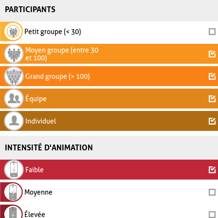
PARTICIPANTS
Petit groupe (< 30)
Moyen groupe (entre 30
et 100)
Grand groupe (> 100)
Équipe
Individuel
INTENSITÉ D'ANIMATION
Faible
Moyenne
Élevée