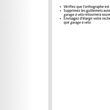
Vérifiez que l'orthographe est
Supprimez les guillemets aut
garage à vélo
retournera souve
Envisagez d'élargir votre rec
que
garage à vélo
.