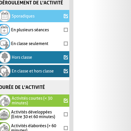
DÉROULEMENT DE L'ACTIVITÉ
Sporadiques
En plusieurs séances
En classe seulement
Hors classe
En classe et hors classe
DURÉE DE L'ACTIVITÉ
Activités courtes (< 30
minutes)
Activités développées
(Entre 30 et 60 minutes)
Activités élaborées (> 60
minutes)