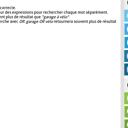
 correcte.
our des expressions pour rechercher chaque mot séparément.
nt plus de résultat que
"garage à vélo"
.
herche avec
OR
.
garage OR vélo
retournera souvent plus de résultat