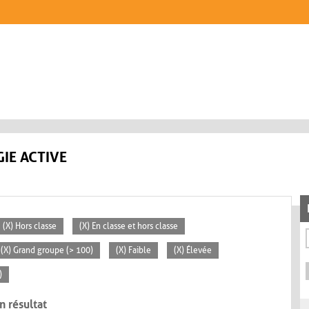
IE ACTIVE
(X) Hors classe
(X) En classe et hors classe
(X) Grand groupe (> 100)
(X) Faible
(X) Élevée
)
n résultat