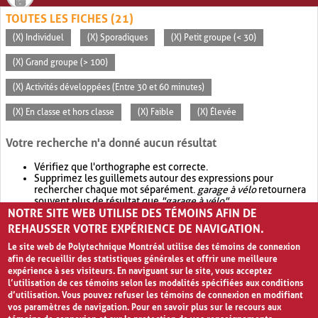
TOUTES LES FICHES (21)
(X) Individuel
(X) Sporadiques
(X) Petit groupe (< 30)
(X) Grand groupe (> 100)
(X) Activités développées (Entre 30 et 60 minutes)
(X) En classe et hors classe
(X) Faible
(X) Élevée
Votre recherche n'a donné aucun résultat
Vérifiez que l'orthographe est correcte.
Supprimez les guillemets autour des expressions pour
rechercher chaque mot séparément.
garage à vélo
retournera
souvent plus de résultat que
"garage à vélo"
.
NOTRE SITE WEB UTILISE DES TÉMOINS AFIN DE
Envisagez d'élargir votre recherche avec
OR
.
garage OR vélo
retournera souvent plus de résultat que
garage à vélo
.
REHAUSSER VOTRE EXPÉRIENCE DE NAVIGATION.
Le site web de Polytechnique Montréal utilise des témoins de connexion
afin de recueillir des statistiques générales et offrir une meilleure
expérience à ses visiteurs. En naviguant sur le site, vous acceptez
l’utilisation de ces témoins selon les modalités spécifiées aux conditions
d’utilisation. Vous pouvez refuser les témoins de connexion en modifiant
vos paramètres de navigation. Pour en savoir plus sur le recours aux