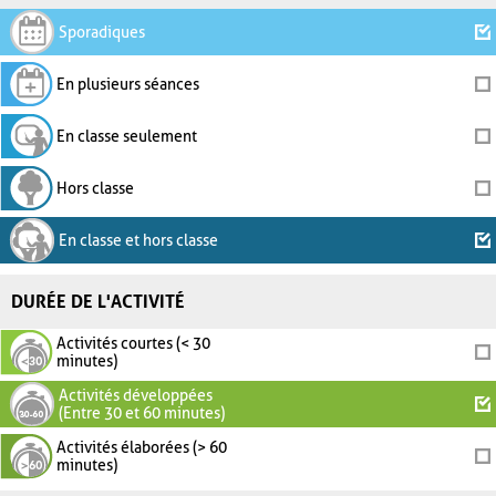
Sporadiques
En plusieurs séances
En classe seulement
Hors classe
En classe et hors classe
DURÉE DE L'ACTIVITÉ
Activités courtes (< 30
minutes)
Activités développées
(Entre 30 et 60 minutes)
Activités élaborées (> 60
minutes)