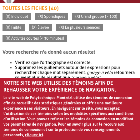
TOUTES LES FICHES (40)
(X) Individuel
(X) Sporadiques
(X) Grand groupe (> 100)
(X) Faible
(X) Élevée
(X) En plusieurs séances
(X) Activités courtes (< 30 minutes)
Votre recherche n'a donné aucun résultat
Vérifiez que l'orthographe est correcte.
Supprimez les guillemets autour des expressions pour
rechercher chaque mot séparément.
garage à vélo
retournera
souvent plus de résultat que
"garage à vélo"
.
NOTRE SITE WEB UTILISE DES TÉMOINS AFIN DE
Envisagez d'élargir votre recherche avec
OR
.
garage OR vélo
retournera souvent plus de résultat que
garage à vélo
.
REHAUSSER VOTRE EXPÉRIENCE DE NAVIGATION.
Le site web de Polytechnique Montréal utilise des témoins de connexion
afin de recueillir des statistiques générales et offrir une meilleure
expérience à ses visiteurs. En naviguant sur le site, vous acceptez
l’utilisation de ces témoins selon les modalités spécifiées aux conditions
d’utilisation. Vous pouvez refuser les témoins de connexion en modifiant
vos paramètres de navigation. Pour en savoir plus sur le recours aux
témoins de connexion et sur la protection de vos renseignements
personnels,
cliquez ici
.
Avis de confidentialité et conditions d’utilisation