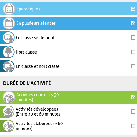
Sporadiques
En plusieurs séances
En classe seulement
Hors classe
En classe et hors classe
DURÉE DE L'ACTIVITÉ
Activités courtes (< 30
minutes)
Activités développées
(Entre 30 et 60 minutes)
Activités élaborées (> 60
minutes)