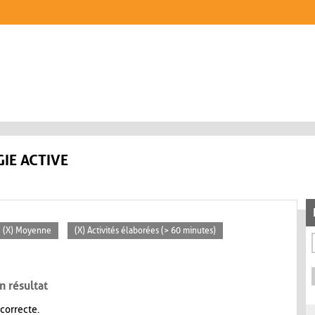
IE ACTIVE
(X) Moyenne
(X) Activités élaborées (> 60 minutes)
n résultat
 correcte.