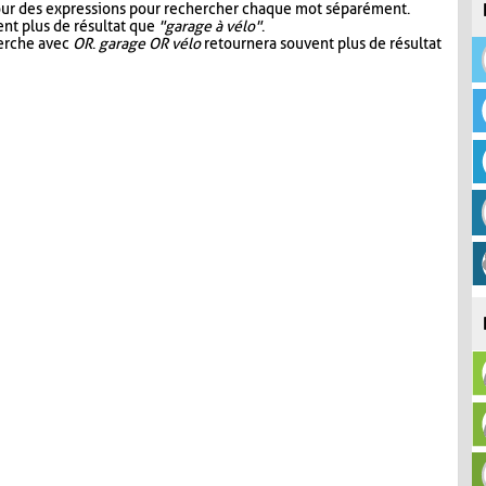
our des expressions pour rechercher chaque mot séparément.
nt plus de résultat que
"garage à vélo"
.
herche avec
OR
.
garage OR vélo
retournera souvent plus de résultat