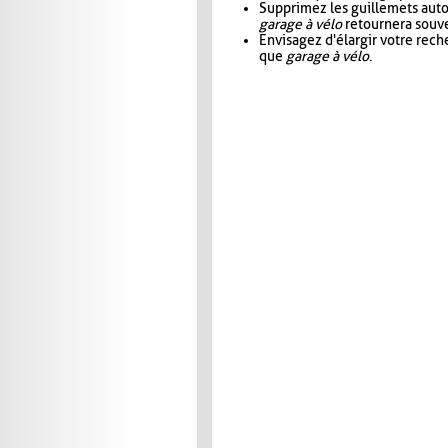
Supprimez les guillemets aut
garage à vélo
retournera souve
Envisagez d'élargir votre rec
que
garage à vélo
.