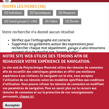
TOUTES LES FICHES (76)
(X) Individuel
(X) Sporadiques
(X) Moyenne
(X) Grand groupe (> 100)
(X) Faible
(X) Élevée
Votre recherche n'a donné aucun résultat
Vérifiez que l'orthographe est correcte.
Supprimez les guillemets autour des expressions pour
rechercher chaque mot séparément.
garage à vélo
retournera
souvent plus de résultat que
"garage à vélo"
.
NOTRE SITE WEB UTILISE DES TÉMOINS AFIN DE
Envisagez d'élargir votre recherche avec
OR
.
garage OR vélo
retournera souvent plus de résultat que
garage à vélo
.
REHAUSSER VOTRE EXPÉRIENCE DE NAVIGATION.
Le site web de Polytechnique Montréal utilise des témoins de connexion
afin de recueillir des statistiques générales et offrir une meilleure
expérience à ses visiteurs. En naviguant sur le site, vous acceptez
l’utilisation de ces témoins selon les modalités spécifiées aux conditions
d’utilisation. Vous pouvez refuser les témoins de connexion en modifiant
vos paramètres de navigation. Pour en savoir plus sur le recours aux
témoins de connexion et sur la protection de vos renseignements
personnels,
cliquez ici
.
Avis de confidentialité et conditions d’utilisation
Accepter