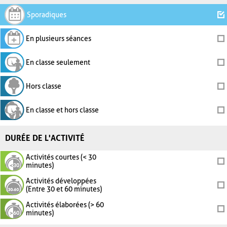
Sporadiques
En plusieurs séances
En classe seulement
Hors classe
En classe et hors classe
DURÉE DE L'ACTIVITÉ
Activités courtes (< 30
minutes)
Activités développées
(Entre 30 et 60 minutes)
Activités élaborées (> 60
minutes)