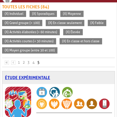
TOUTES LES FICHES (84)
(X) Individuel
(X) Sporadiques
(X) Moyenne
(X) Grand groupe (> 100)
(X) En classe seulement
(X) Faible
(X) Activités élaborées (> 60 minutes)
(X) Élevée
(X) Activités courtes (< 30 minutes)
(X) En classe et hors classe
(X) Moyen groupe (entre 30 et 100)
PAGES
«
‹
1
2
3
4
5
ÉTUDE EXPÉRIMENTALE