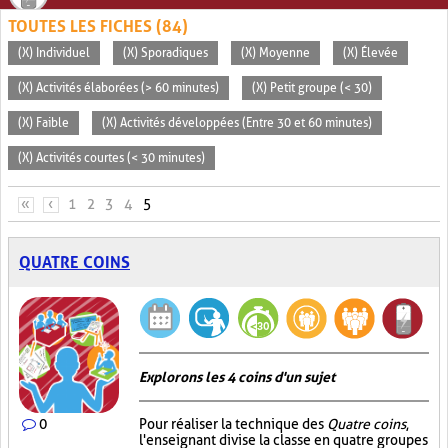
TOUTES LES FICHES (84)
(X) Individuel
(X) Sporadiques
(X) Moyenne
(X) Élevée
(X) Activités élaborées (> 60 minutes)
(X) Petit groupe (< 30)
(X) Faible
(X) Activités développées (Entre 30 et 60 minutes)
(X) Activités courtes (< 30 minutes)
PAGES
«
‹
1
2
3
4
5
QUATRE COINS
Explorons les 4 coins d'un sujet
0
Pour réaliser la technique des
Quatre coins
,
l'enseignant divise la classe en quatre groupes