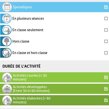
Sporadiques
En plusieurs séances
En classe seulement
Hors classe
En classe et hors classe
DURÉE DE L'ACTIVITÉ
Activités courtes (< 30
minutes)
Activités développées
(Entre 30 et 60 minutes)
Activités élaborées (> 60
minutes)