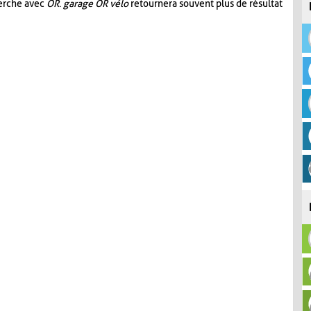
herche avec
OR
.
garage OR vélo
retournera souvent plus de résultat