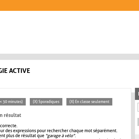
IE ACTIVE
 (< 30 minutes)
(X) Sporadiques
(X) En classe seulement
n résultat
 correcte.
our des expressions pour rechercher chaque mot séparément.
nt plus de résultat que
"garage à vélo"
.