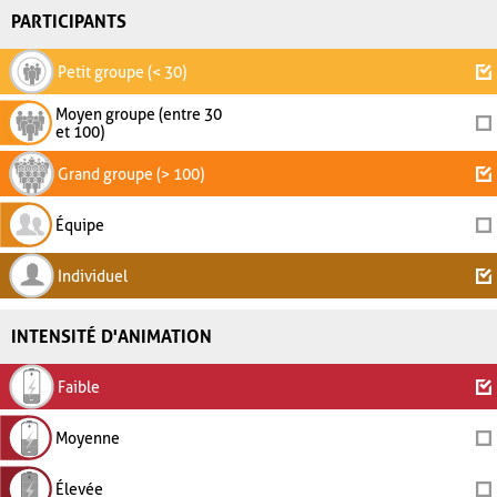
PARTICIPANTS
Petit groupe (< 30)
Moyen groupe (entre 30
et 100)
Grand groupe (> 100)
Équipe
Individuel
INTENSITÉ D'ANIMATION
Faible
Moyenne
Élevée