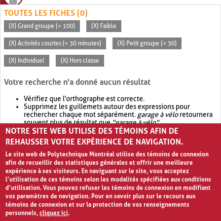
TOUTES LES FICHES (0)
(X) Grand groupe (> 100)
(X) Faible
(X) Activités courtes (< 30 minutes)
(X) Petit groupe (< 30)
(X) Individuel
(X) Hors classe
Votre recherche n'a donné aucun résultat
Vérifiez que l'orthographe est correcte.
Supprimez les guillemets autour des expressions pour
rechercher chaque mot séparément.
garage à vélo
retournera
souvent plus de résultat que
"garage à vélo"
.
NOTRE SITE WEB UTILISE DES TÉMOINS AFIN DE
Envisagez d'élargir votre recherche avec
OR
.
garage OR vélo
retournera souvent plus de résultat que
garage à vélo
.
REHAUSSER VOTRE EXPÉRIENCE DE NAVIGATION.
Le site web de Polytechnique Montréal utilise des témoins de connexion
afin de recueillir des statistiques générales et offrir une meilleure
expérience à ses visiteurs. En naviguant sur le site, vous acceptez
l’utilisation de ces témoins selon les modalités spécifiées aux conditions
d’utilisation. Vous pouvez refuser les témoins de connexion en modifiant
vos paramètres de navigation. Pour en savoir plus sur le recours aux
témoins de connexion et sur la protection de vos renseignements
personnels,
cliquez ici
.
Avis de confidentialité et conditions d’utilisation