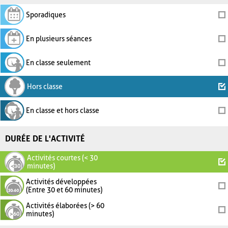
Sporadiques
En plusieurs séances
En classe seulement
Hors classe
En classe et hors classe
DURÉE DE L'ACTIVITÉ
Activités courtes (< 30
minutes)
Activités développées
(Entre 30 et 60 minutes)
Activités élaborées (> 60
minutes)