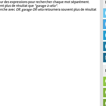
our des expressions pour rechercher chaque mot séparément.
nt plus de résultat que
"garage à vélo"
.
herche avec
OR
.
garage OR vélo
retournera souvent plus de résultat