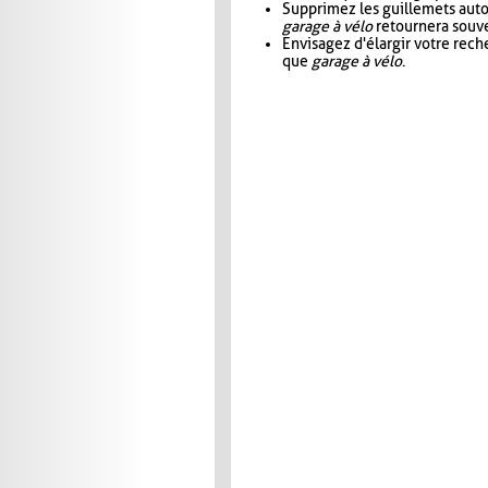
Supprimez les guillemets aut
garage à vélo
retournera souve
Envisagez d'élargir votre rec
que
garage à vélo
.