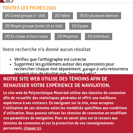
TOUTES LES FICHES (56)
(X) Grand groupe (> 100)
(X) Faible
(X) En plusieurs séances
(X) Moyen groupe (entre 30 et 100)
(X) Équipe
(X) En classe et hors classe
(X) Moyenne
(X) Individuel
Votre recherche n'a donné aucun résultat
Vérifiez que l'orthographe est correcte.
Supprimez les guillemets autour des expressions pour
rechercher chaque mot séparément.
garage à vélo
retournera
souvent plus de résultat que
"garage à vélo"
.
NOTRE SITE WEB UTILISE DES TÉMOINS AFIN DE
Envisagez d'élargir votre recherche avec
OR
.
garage OR vélo
retournera souvent plus de résultat que
garage à vélo
.
REHAUSSER VOTRE EXPÉRIENCE DE NAVIGATION.
Le site web de Polytechnique Montréal utilise des témoins de connexion
afin de recueillir des statistiques générales et offrir une meilleure
expérience à ses visiteurs. En naviguant sur le site, vous acceptez
l’utilisation de ces témoins selon les modalités spécifiées aux conditions
d’utilisation. Vous pouvez refuser les témoins de connexion en modifiant
vos paramètres de navigation. Pour en savoir plus sur le recours aux
témoins de connexion et sur la protection de vos renseignements
personnels,
cliquez ici
.
Avis de confidentialité et conditions d’utilisation