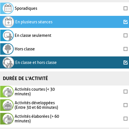
Sporadiques
En plusieurs séances
En classe seulement
Hors classe
En classe et hors classe
DURÉE DE L'ACTIVITÉ
Activités courtes (< 30
minutes)
Activités développées
(Entre 30 et 60 minutes)
Activités élaborées (> 60
minutes)