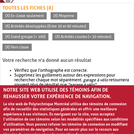
TOUTES LES FICHES (8)
(X) En classe seulement
(X) Moyenne
(X) Activités développées (Entre 30 et 60 minutes)
(X) Grand groupe (> 100)
(X) Activités courtes (< 30 minutes)
(X) Hors classe
Votre recherche n'a donné aucun résultat
Vérifiez que l'orthographe est correcte.
Supprimez les guillemets autour des expressions pour
rechercher chaque mot séparément.
garage à vélo
retournera
souvent plus de résultat que
"garage à vélo"
.
NOTRE SITE WEB UTILISE DES TÉMOINS AFIN DE
Envisagez d'élargir votre recherche avec
OR
.
garage OR vélo
retournera souvent plus de résultat que
garage à vélo
.
REHAUSSER VOTRE EXPÉRIENCE DE NAVIGATION.
Le site web de Polytechnique Montréal utilise des témoins de connexion
afin de recueillir des statistiques générales et offrir une meilleure
expérience à ses visiteurs. En naviguant sur le site, vous acceptez
l’utilisation de ces témoins selon les modalités spécifiées aux conditions
d’utilisation. Vous pouvez refuser les témoins de connexion en modifiant
vos paramètres de navigation. Pour en savoir plus sur le recours aux