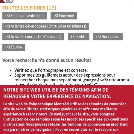
TOUTES LES FICHES (17)
(X) En classe seulement
(X) Moyenne
(X) Activités développées (Entre 30 et 60 minutes)
(X) Activités courtes (< 30 minutes)
(X) Faible
(X) Hors classe
(X) Équipe
Votre recherche n'a donné aucun résultat
Vérifiez que l'orthographe est correcte.
Supprimez les guillemets autour des expressions pour
rechercher chaque mot séparément.
garage à vélo
retournera
souvent plus de résultat que
"garage à vélo"
.
NOTRE SITE WEB UTILISE DES TÉMOINS AFIN DE
Envisagez d'élargir votre recherche avec
OR
.
garage OR vélo
retournera souvent plus de résultat que
garage à vélo
.
REHAUSSER VOTRE EXPÉRIENCE DE NAVIGATION.
Le site web de Polytechnique Montréal utilise des témoins de connexion
afin de recueillir des statistiques générales et offrir une meilleure
expérience à ses visiteurs. En naviguant sur le site, vous acceptez
l’utilisation de ces témoins selon les modalités spécifiées aux conditions
d’utilisation. Vous pouvez refuser les témoins de connexion en modifiant
vos paramètres de navigation. Pour en savoir plus sur le recours aux