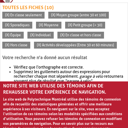
TOUTES LES FICHES (10)
(X) En classe seulement
(X) Moyen groupe (entre 30 et 100)
(X) Sporadiques
(X) Moyenne
(X) Petit groupe (< 30)
(X) Équipe
(X) Individuel
(X) En classe et hors classe
(X) Hors classe
(X) Activités développées (Entre 30 et 60 minutes)
Votre recherche n'a donné aucun résultat
Vérifiez que l'orthographe est correcte.
Supprimez les guillemets autour des expressions pour
rechercher chaque mot séparément.
garage à vélo
retournera
souvent plus de résultat que
"garage à vélo"
.
NOTRE SITE WEB UTILISE DES TÉMOINS AFIN DE
Envisagez d'élargir votre recherche avec
OR
.
garage OR vélo
retournera souvent plus de résultat que
garage à vélo
.
REHAUSSER VOTRE EXPÉRIENCE DE NAVIGATION.
Le site web de Polytechnique Montréal utilise des témoins de connexion
afin de recueillir des statistiques générales et offrir une meilleure
expérience à ses visiteurs. En naviguant sur le site, vous acceptez
l’utilisation de ces témoins selon les modalités spécifiées aux conditions
d’utilisation. Vous pouvez refuser les témoins de connexion en modifiant
vos paramètres de navigation. Pour en savoir plus sur le recours aux