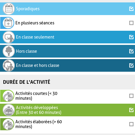
Sporadiques
En plusieurs séances
En classe seulement
Hors classe
En classe et hors classe
DURÉE DE L'ACTIVITÉ
Activités courtes (< 30
minutes)
Activités développées
(Entre 30 et 60 minutes)
Activités élaborées (> 60
minutes)