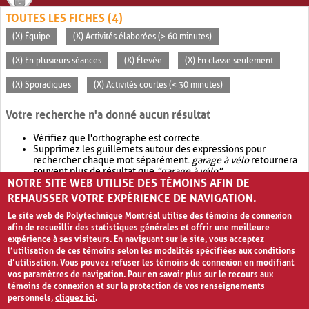
TOUTES LES FICHES (4)
(X) Équipe
(X) Activités élaborées (> 60 minutes)
(X) En plusieurs séances
(X) Élevée
(X) En classe seulement
(X) Sporadiques
(X) Activités courtes (< 30 minutes)
Votre recherche n'a donné aucun résultat
Vérifiez que l'orthographe est correcte.
Supprimez les guillemets autour des expressions pour
rechercher chaque mot séparément.
garage à vélo
retournera
souvent plus de résultat que
"garage à vélo"
.
NOTRE SITE WEB UTILISE DES TÉMOINS AFIN DE
Envisagez d'élargir votre recherche avec
OR
.
garage OR vélo
retournera souvent plus de résultat que
garage à vélo
.
REHAUSSER VOTRE EXPÉRIENCE DE NAVIGATION.
Le site web de Polytechnique Montréal utilise des témoins de connexion
afin de recueillir des statistiques générales et offrir une meilleure
expérience à ses visiteurs. En naviguant sur le site, vous acceptez
l’utilisation de ces témoins selon les modalités spécifiées aux conditions
d’utilisation. Vous pouvez refuser les témoins de connexion en modifiant
vos paramètres de navigation. Pour en savoir plus sur le recours aux
témoins de connexion et sur la protection de vos renseignements
personnels,
cliquez ici
.
Avis de confidentialité et conditions d’utilisation