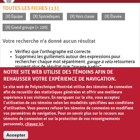
TOUTES LES FICHES (13)
(X) Équipe
(X) Sporadiques
(X) Hors classe
(X) Élevée
(X) Grand groupe (> 100)
Votre recherche n'a donné aucun résultat
Vérifiez que l'orthographe est correcte.
Supprimez les guillemets autour des expressions pour
rechercher chaque mot séparément.
garage à vélo
retournera
souvent plus de résultat que
"garage à vélo"
.
NOTRE SITE WEB UTILISE DES TÉMOINS AFIN DE
Envisagez d'élargir votre recherche avec
OR
.
garage OR vélo
retournera souvent plus de résultat que
garage à vélo
.
REHAUSSER VOTRE EXPÉRIENCE DE NAVIGATION.
Le site web de Polytechnique Montréal utilise des témoins de connexion
afin de recueillir des statistiques générales et offrir une meilleure
expérience à ses visiteurs. En naviguant sur le site, vous acceptez
l’utilisation de ces témoins selon les modalités spécifiées aux conditions
d’utilisation. Vous pouvez refuser les témoins de connexion en modifiant
vos paramètres de navigation. Pour en savoir plus sur le recours aux
témoins de connexion et sur la protection de vos renseignements
personnels,
cliquez ici
.
Avis de confidentialité et conditions d’utilisation
Accepter