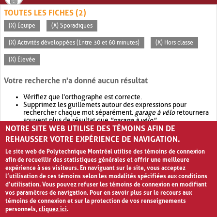
TOUTES LES FICHES (2)
(X) Équipe
(X) Sporadiques
(X) Activités développées (Entre 30 et 60 minutes)
(X) Hors classe
(X) Élevée
Votre recherche n'a donné aucun résultat
Vérifiez que l'orthographe est correcte.
Supprimez les guillemets autour des expressions pour
rechercher chaque mot séparément.
garage à vélo
retournera
souvent plus de résultat que
"garage à vélo"
.
NOTRE SITE WEB UTILISE DES TÉMOINS AFIN DE
Envisagez d'élargir votre recherche avec
OR
.
garage OR vélo
retournera souvent plus de résultat que
garage à vélo
.
REHAUSSER VOTRE EXPÉRIENCE DE NAVIGATION.
Le site web de Polytechnique Montréal utilise des témoins de connexion
afin de recueillir des statistiques générales et offrir une meilleure
expérience à ses visiteurs. En naviguant sur le site, vous acceptez
l’utilisation de ces témoins selon les modalités spécifiées aux conditions
d’utilisation. Vous pouvez refuser les témoins de connexion en modifiant
vos paramètres de navigation. Pour en savoir plus sur le recours aux
témoins de connexion et sur la protection de vos renseignements
personnels,
cliquez ici
.
Avis de confidentialité et conditions d’utilisation