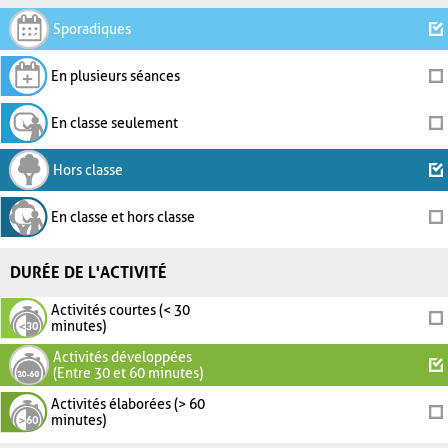
Sporadiques
En plusieurs séances
En classe seulement
Hors classe
En classe et hors classe
DURÉE DE L'ACTIVITÉ
Activités courtes (< 30
minutes)
Activités développées
(Entre 30 et 60 minutes)
Activités élaborées (> 60
minutes)