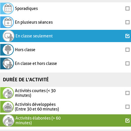
Sporadiques
En plusieurs séances
En classe seulement
Hors classe
En classe et hors classe
DURÉE DE L'ACTIVITÉ
Activités courtes (< 30
minutes)
Activités développées
(Entre 30 et 60 minutes)
Activités élaborées (> 60
minutes)