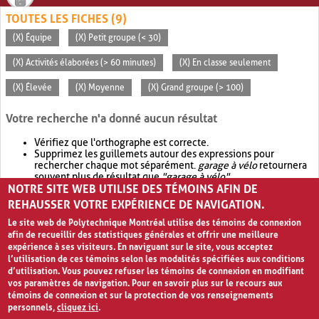
TOUTES LES FICHES (9)
(X) Équipe
(X) Petit groupe (< 30)
(X) Activités élaborées (> 60 minutes)
(X) En classe seulement
(X) Élevée
(X) Moyenne
(X) Grand groupe (> 100)
Votre recherche n'a donné aucun résultat
Vérifiez que l'orthographe est correcte.
Supprimez les guillemets autour des expressions pour
rechercher chaque mot séparément.
garage à vélo
retournera
souvent plus de résultat que
"garage à vélo"
.
NOTRE SITE WEB UTILISE DES TÉMOINS AFIN DE
Envisagez d'élargir votre recherche avec
OR
.
garage OR vélo
retournera souvent plus de résultat que
garage à vélo
.
REHAUSSER VOTRE EXPÉRIENCE DE NAVIGATION.
Le site web de Polytechnique Montréal utilise des témoins de connexion
afin de recueillir des statistiques générales et offrir une meilleure
expérience à ses visiteurs. En naviguant sur le site, vous acceptez
l’utilisation de ces témoins selon les modalités spécifiées aux conditions
d’utilisation. Vous pouvez refuser les témoins de connexion en modifiant
vos paramètres de navigation. Pour en savoir plus sur le recours aux
témoins de connexion et sur la protection de vos renseignements
personnels,
cliquez ici
.
Avis de confidentialité et conditions d’utilisation