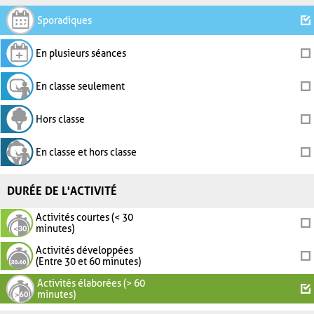
Sporadiques
En plusieurs séances
En classe seulement
Hors classe
En classe et hors classe
DURÉE DE L'ACTIVITÉ
Activités courtes (< 30
minutes)
Activités développées
(Entre 30 et 60 minutes)
Activités élaborées (> 60
minutes)