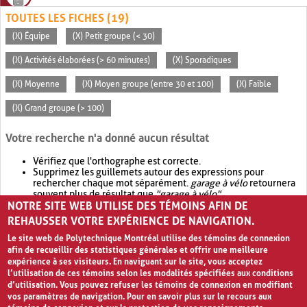
TOUTES LES FICHES (19)
(X) Équipe
(X) Petit groupe (< 30)
(X) Activités élaborées (> 60 minutes)
(X) Sporadiques
(X) Moyenne
(X) Moyen groupe (entre 30 et 100)
(X) Faible
(X) Grand groupe (> 100)
Votre recherche n'a donné aucun résultat
Vérifiez que l'orthographe est correcte.
Supprimez les guillemets autour des expressions pour
rechercher chaque mot séparément.
garage à vélo
retournera
souvent plus de résultat que
"garage à vélo"
.
NOTRE SITE WEB UTILISE DES TÉMOINS AFIN DE
Envisagez d'élargir votre recherche avec
OR
.
garage OR vélo
retournera souvent plus de résultat que
garage à vélo
.
REHAUSSER VOTRE EXPÉRIENCE DE NAVIGATION.
Le site web de Polytechnique Montréal utilise des témoins de connexion
afin de recueillir des statistiques générales et offrir une meilleure
expérience à ses visiteurs. En naviguant sur le site, vous acceptez
l’utilisation de ces témoins selon les modalités spécifiées aux conditions
d’utilisation. Vous pouvez refuser les témoins de connexion en modifiant
vos paramètres de navigation. Pour en savoir plus sur le recours aux