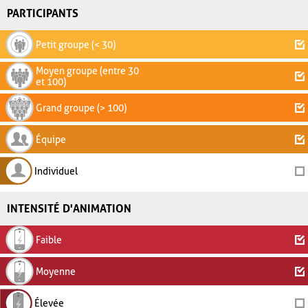
PARTICIPANTS
Petit groupe (< 30)
Moyen groupe (entre 30
et 100)
Grand groupe (> 100)
Équipe
Individuel
INTENSITÉ D'ANIMATION
Faible
Moyenne
Élevée