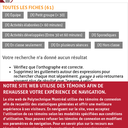
TOUTES LES FICHES (61)
(X) Équipe
(X) Petit groupe (< 30)
(X) Activités élaborées (> 60 minutes)
(X) Activités développées (Entre 30 et 60 minutes)
(X) Sporadiques
(X) En classe seulement
(X) En plusieurs séances
(X) Hors classe
Votre recherche n'a donné aucun résultat
Vérifiez que l'orthographe est correcte.
Supprimez les guillemets autour des expressions pour
rechercher chaque mot séparément.
garage à vélo
retournera
souvent plus de résultat que
"garage à vélo"
.
NOTRE SITE WEB UTILISE DES TÉMOINS AFIN DE
Envisagez d'élargir votre recherche avec
OR
.
garage OR vélo
retournera souvent plus de résultat que
garage à vélo
.
REHAUSSER VOTRE EXPÉRIENCE DE NAVIGATION.
Le site web de Polytechnique Montréal utilise des témoins de connexion
afin de recueillir des statistiques générales et offrir une meilleure
expérience à ses visiteurs. En naviguant sur le site, vous acceptez
l’utilisation de ces témoins selon les modalités spécifiées aux conditions
d’utilisation. Vous pouvez refuser les témoins de connexion en modifiant
vos paramètres de navigation. Pour en savoir plus sur le recours aux