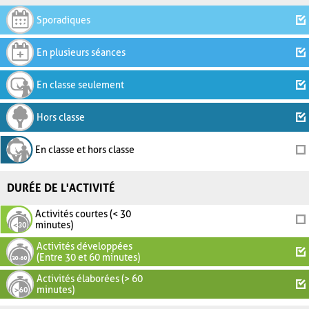
Sporadiques
En plusieurs séances
En classe seulement
Hors classe
En classe et hors classe
DURÉE DE L'ACTIVITÉ
Activités courtes (< 30
minutes)
Activités développées
(Entre 30 et 60 minutes)
Activités élaborées (> 60
minutes)