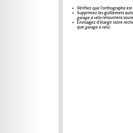
Vérifiez que l'orthographe est
Supprimez les guillemets aut
garage à vélo
retournera souve
Envisagez d'élargir votre rec
que
garage à vélo
.