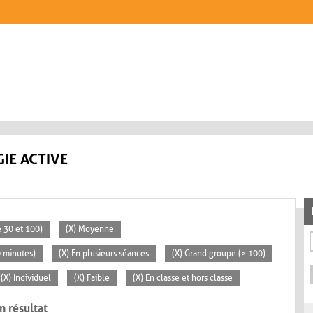
IE ACTIVE
 30 et 100)
(X) Moyenne
0 minutes)
(X) En plusieurs séances
(X) Grand groupe (> 100)
(X) Individuel
(X) Faible
(X) En classe et hors classe
n résultat