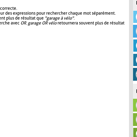
 correcte.
our des expressions pour rechercher chaque mot séparément.
nt plus de résultat que
"garage à vélo"
.
herche avec
OR
.
garage OR vélo
retournera souvent plus de résultat