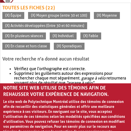
TOUTES LES FICHES (22)
(X) Équipe
(X) Moyen groupe (entre 30 et 100)
(X) Moyenne
(X) Activités développées (Entre 30 et 60 minutes)
(X) En plusieurs séances
(X) Individuel
(X) Faible
(X) En classe et hors classe
(X) Sporadiques
Votre recherche n'a donné aucun résultat
Vérifiez que l'orthographe est correcte.
Supprimez les guillemets autour des expressions pour
rechercher chaque mot séparément.
garage à vélo
retournera
souvent plus de résultat que
"garage à vélo"
.
NOTRE SITE WEB UTILISE DES TÉMOINS AFIN DE
Envisagez d'élargir votre recherche avec
OR
.
garage OR vélo
retournera souvent plus de résultat que
garage à vélo
.
REHAUSSER VOTRE EXPÉRIENCE DE NAVIGATION.
Le site web de Polytechnique Montréal utilise des témoins de connexion
afin de recueillir des statistiques générales et offrir une meilleure
expérience à ses visiteurs. En naviguant sur le site, vous acceptez
l’utilisation de ces témoins selon les modalités spécifiées aux conditions
d’utilisation. Vous pouvez refuser les témoins de connexion en modifiant
vos paramètres de navigation. Pour en savoir plus sur le recours aux