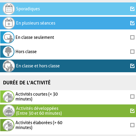
Sporadiques
En plusieurs séances
En classe seulement
Hors classe
En classe et hors classe
DURÉE DE L'ACTIVITÉ
Activités courtes (< 30
minutes)
Activités développées
(Entre 30 et 60 minutes)
Activités élaborées (> 60
minutes)