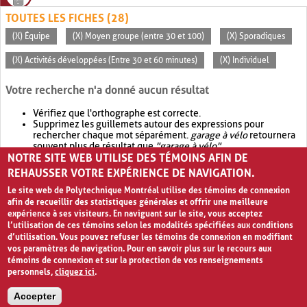
TOUTES LES FICHES (28)
(X) Équipe
(X) Moyen groupe (entre 30 et 100)
(X) Sporadiques
(X) Activités développées (Entre 30 et 60 minutes)
(X) Individuel
Votre recherche n'a donné aucun résultat
Vérifiez que l'orthographe est correcte.
Supprimez les guillemets autour des expressions pour
rechercher chaque mot séparément.
garage à vélo
retournera
souvent plus de résultat que
"garage à vélo"
.
NOTRE SITE WEB UTILISE DES TÉMOINS AFIN DE
Envisagez d'élargir votre recherche avec
OR
.
garage OR vélo
retournera souvent plus de résultat que
garage à vélo
.
REHAUSSER VOTRE EXPÉRIENCE DE NAVIGATION.
Le site web de Polytechnique Montréal utilise des témoins de connexion
afin de recueillir des statistiques générales et offrir une meilleure
expérience à ses visiteurs. En naviguant sur le site, vous acceptez
l’utilisation de ces témoins selon les modalités spécifiées aux conditions
d’utilisation. Vous pouvez refuser les témoins de connexion en modifiant
vos paramètres de navigation. Pour en savoir plus sur le recours aux
témoins de connexion et sur la protection de vos renseignements
personnels,
cliquez ici
.
Avis de confidentialité et conditions d’utilisation
Accepter