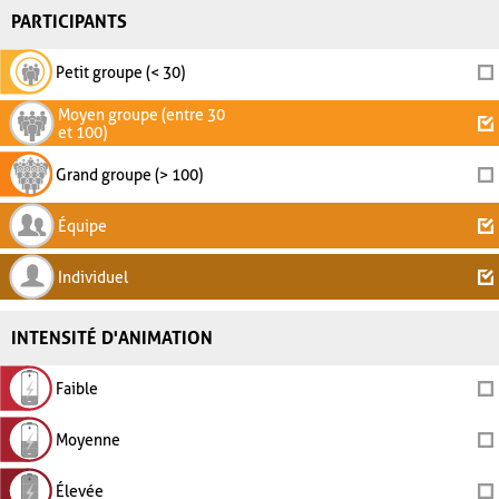
PARTICIPANTS
Petit groupe (< 30)
Moyen groupe (entre 30
et 100)
Grand groupe (> 100)
Équipe
Individuel
INTENSITÉ D'ANIMATION
Faible
Moyenne
Élevée