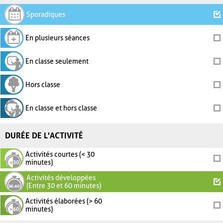
Sporadiques
En plusieurs séances
En classe seulement
Hors classe
En classe et hors classe
DURÉE DE L'ACTIVITÉ
Activités courtes (< 30
minutes)
Activités développées
(Entre 30 et 60 minutes)
Activités élaborées (> 60
minutes)