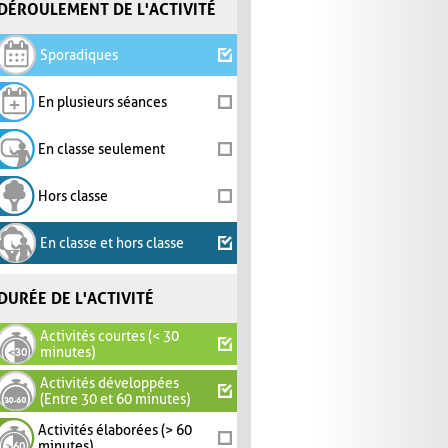
DÉROULEMENT DE L'ACTIVITÉ
Sporadiques
En plusieurs séances
En classe seulement
Hors classe
En classe et hors classe
DURÉE DE L'ACTIVITÉ
Activités courtes (< 30
minutes)
Activités développées
(Entre 30 et 60 minutes)
Activités élaborées (> 60
minutes)