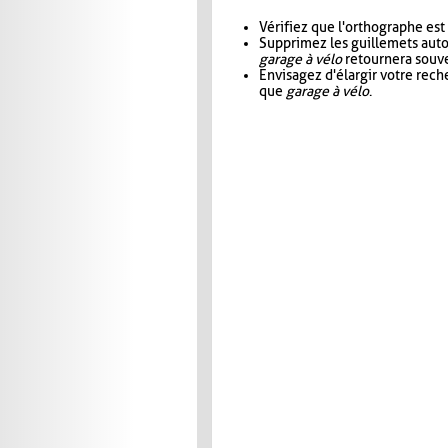
Vérifiez que l'orthographe est
Supprimez les guillemets aut
garage à vélo
retournera souve
Envisagez d'élargir votre rec
que
garage à vélo
.