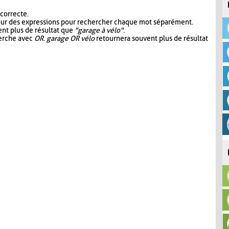
 correcte.
our des expressions pour rechercher chaque mot séparément.
nt plus de résultat que
"garage à vélo"
.
herche avec
OR
.
garage OR vélo
retournera souvent plus de résultat