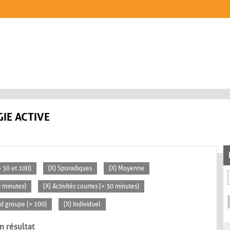
IE ACTIVE
 30 et 100)
(X) Sporadiques
(X) Moyenne
0 minutes)
(X) Activités courtes (< 30 minutes)
nd groupe (> 100)
(X) Individuel
n résultat