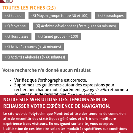
TOUTES LES FICHES (25)
(X) Équipe
(X) Moyen groupe (entre 30 et 100)
(X) Sporadiques
(X) Moyenne
(X) Activités développées (Entre 30 et 60 minutes)
(X) Hors classe
(X) Grand groupe (> 100)
(X) Activités courtes (< 30 minutes)
(X) Activités élaborées (> 60 minutes)
Votre recherche n'a donné aucun résultat
Vérifiez que l'orthographe est correcte.
Supprimez les guillemets autour des expressions pour
rechercher chaque mot séparément.
garage à vélo
retournera
souvent plus de résultat que
"garage à vélo"
.
NOTRE SITE WEB UTILISE DES TÉMOINS AFIN DE
Envisagez d'élargir votre recherche avec
OR
.
garage OR vélo
retournera souvent plus de résultat que
garage à vélo
.
REHAUSSER VOTRE EXPÉRIENCE DE NAVIGATION.
Le site web de Polytechnique Montréal utilise des témoins de connexion
afin de recueillir des statistiques générales et offrir une meilleure
expérience à ses visiteurs. En naviguant sur le site, vous acceptez
l’utilisation de ces témoins selon les modalités spécifiées aux conditions