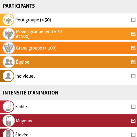
PARTICIPANTS
Petit groupe (< 30)
Moyen groupe (entre 30
et 100)
Grand groupe (> 100)
Équipe
Individuel
INTENSITÉ D'ANIMATION
Faible
Moyenne
Élevée