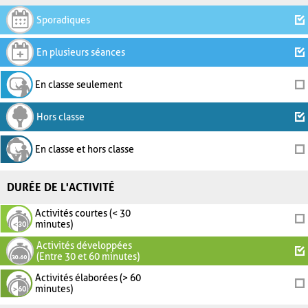
Sporadiques
En plusieurs séances
En classe seulement
Hors classe
En classe et hors classe
DURÉE DE L'ACTIVITÉ
Activités courtes (< 30
minutes)
Activités développées
(Entre 30 et 60 minutes)
Activités élaborées (> 60
minutes)