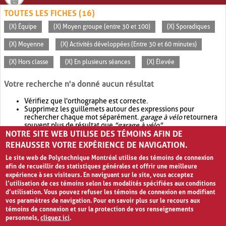
TOUTES LES FICHES (16)
(X) Équipe
(X) Moyen groupe (entre 30 et 100)
(X) Sporadiques
(X) Moyenne
(X) Activités développées (Entre 30 et 60 minutes)
(X) Hors classe
(X) En plusieurs séances
(X) Élevée
Votre recherche n'a donné aucun résultat
Vérifiez que l'orthographe est correcte.
Supprimez les guillemets autour des expressions pour
rechercher chaque mot séparément.
garage à vélo
retournera
souvent plus de résultat que
"garage à vélo"
.
NOTRE SITE WEB UTILISE DES TÉMOINS AFIN DE
Envisagez d'élargir votre recherche avec
OR
.
garage OR vélo
retournera souvent plus de résultat que
garage à vélo
.
REHAUSSER VOTRE EXPÉRIENCE DE NAVIGATION.
Le site web de Polytechnique Montréal utilise des témoins de connexion
afin de recueillir des statistiques générales et offrir une meilleure
expérience à ses visiteurs. En naviguant sur le site, vous acceptez
l’utilisation de ces témoins selon les modalités spécifiées aux conditions
d’utilisation. Vous pouvez refuser les témoins de connexion en modifiant
vos paramètres de navigation. Pour en savoir plus sur le recours aux
témoins de connexion et sur la protection de vos renseignements
personnels,
cliquez ici
.
Avis de confidentialité et conditions d’utilisation