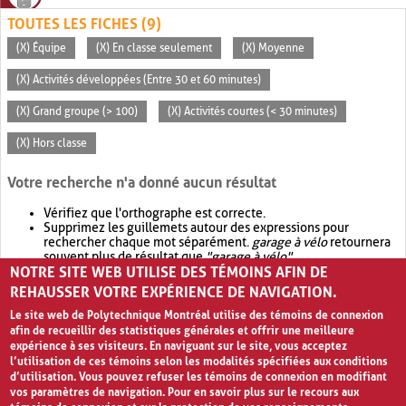
TOUTES LES FICHES (9)
(X) Équipe
(X) En classe seulement
(X) Moyenne
(X) Activités développées (Entre 30 et 60 minutes)
(X) Grand groupe (> 100)
(X) Activités courtes (< 30 minutes)
(X) Hors classe
Votre recherche n'a donné aucun résultat
Vérifiez que l'orthographe est correcte.
Supprimez les guillemets autour des expressions pour
rechercher chaque mot séparément.
garage à vélo
retournera
souvent plus de résultat que
"garage à vélo"
.
NOTRE SITE WEB UTILISE DES TÉMOINS AFIN DE
Envisagez d'élargir votre recherche avec
OR
.
garage OR vélo
retournera souvent plus de résultat que
garage à vélo
.
REHAUSSER VOTRE EXPÉRIENCE DE NAVIGATION.
Le site web de Polytechnique Montréal utilise des témoins de connexion
afin de recueillir des statistiques générales et offrir une meilleure
expérience à ses visiteurs. En naviguant sur le site, vous acceptez
l’utilisation de ces témoins selon les modalités spécifiées aux conditions
d’utilisation. Vous pouvez refuser les témoins de connexion en modifiant
vos paramètres de navigation. Pour en savoir plus sur le recours aux