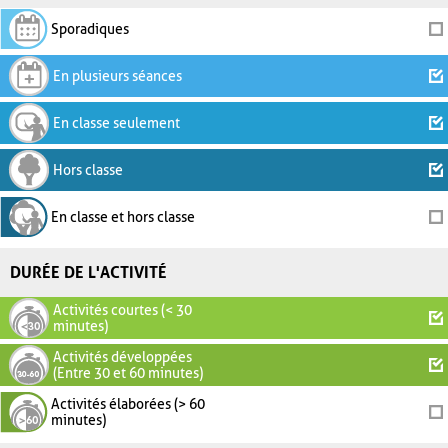
Sporadiques
En plusieurs séances
En classe seulement
Hors classe
En classe et hors classe
DURÉE DE L'ACTIVITÉ
Activités courtes (< 30
minutes)
Activités développées
(Entre 30 et 60 minutes)
Activités élaborées (> 60
minutes)