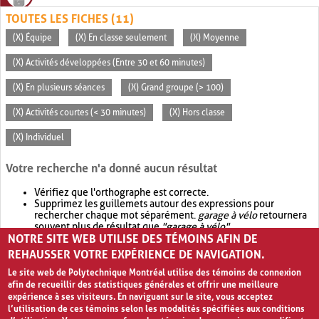
TOUTES LES FICHES (11)
(X) Équipe
(X) En classe seulement
(X) Moyenne
(X) Activités développées (Entre 30 et 60 minutes)
(X) En plusieurs séances
(X) Grand groupe (> 100)
(X) Activités courtes (< 30 minutes)
(X) Hors classe
(X) Individuel
Votre recherche n'a donné aucun résultat
Vérifiez que l'orthographe est correcte.
Supprimez les guillemets autour des expressions pour
rechercher chaque mot séparément.
garage à vélo
retournera
souvent plus de résultat que
"garage à vélo"
.
NOTRE SITE WEB UTILISE DES TÉMOINS AFIN DE
Envisagez d'élargir votre recherche avec
OR
.
garage OR vélo
retournera souvent plus de résultat que
garage à vélo
.
REHAUSSER VOTRE EXPÉRIENCE DE NAVIGATION.
Le site web de Polytechnique Montréal utilise des témoins de connexion
afin de recueillir des statistiques générales et offrir une meilleure
expérience à ses visiteurs. En naviguant sur le site, vous acceptez
l’utilisation de ces témoins selon les modalités spécifiées aux conditions