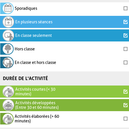
Sporadiques
En plusieurs séances
En classe seulement
Hors classe
En classe et hors classe
DURÉE DE L'ACTIVITÉ
Activités courtes (< 30
minutes)
Activités développées
(Entre 30 et 60 minutes)
Activités élaborées (> 60
minutes)