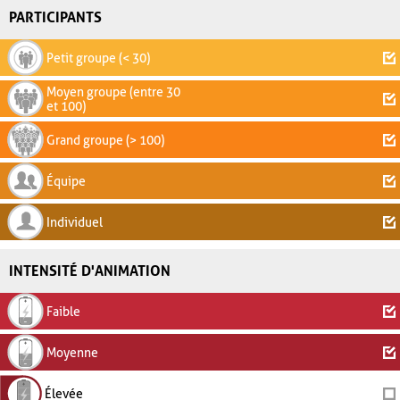
PARTICIPANTS
Petit groupe (< 30)
Moyen groupe (entre 30
et 100)
Grand groupe (> 100)
Équipe
Individuel
INTENSITÉ D'ANIMATION
Faible
Moyenne
Élevée