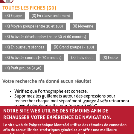
TOUTES LES FICHES (30)
(X) Équipe
(X) En classe seulement
(X) Moyen groupe (entre 30 et 100)
(X) Moyenne
(X) Activités développées (Entre 30 et 60 minutes)
(X) En plusieurs séances
(X) Grand groupe (> 100)
(X) Activités courtes (< 30 minutes)
(X) Individuel
(X) Faible
(X) Petit groupe (< 30)
Votre recherche n'a donné aucun résultat
Vérifiez que l'orthographe est correcte.
Supprimez les guillemets autour des expressions pour
rechercher chaque mot séparément.
garage à vélo
retournera
souvent plus de résultat que
"garage à vélo"
.
NOTRE SITE WEB UTILISE DES TÉMOINS AFIN DE
Envisagez d'élargir votre recherche avec
OR
.
garage OR vélo
retournera souvent plus de résultat que
garage à vélo
.
REHAUSSER VOTRE EXPÉRIENCE DE NAVIGATION.
Le site web de Polytechnique Montréal utilise des témoins de connexion
afin de recueillir des statistiques générales et offrir une meilleure