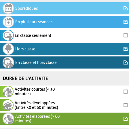
Sporadiques
En plusieurs séances
En classe seulement
Hors classe
En classe et hors classe
DURÉE DE L'ACTIVITÉ
Activités courtes (< 30
minutes)
Activités développées
(Entre 30 et 60 minutes)
Activités élaborées (> 60
minutes)