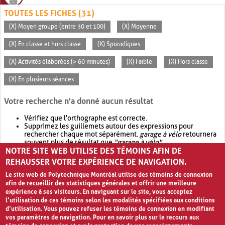
TOUTES LES FICHES (31)
(X) Moyen groupe (entre 30 et 100)
(X) Moyenne
(X) En classe et hors classe
(X) Sporadiques
(X) Activités élaborées (> 60 minutes)
(X) Faible
(X) Hors classe
(X) En plusieurs séances
Votre recherche n'a donné aucun résultat
Vérifiez que l'orthographe est correcte.
Supprimez les guillemets autour des expressions pour
rechercher chaque mot séparément.
garage à vélo
retournera
souvent plus de résultat que
"garage à vélo"
.
NOTRE SITE WEB UTILISE DES TÉMOINS AFIN DE
Envisagez d'élargir votre recherche avec
OR
.
garage OR vélo
retournera souvent plus de résultat que
garage à vélo
.
REHAUSSER VOTRE EXPÉRIENCE DE NAVIGATION.
Le site web de Polytechnique Montréal utilise des témoins de connexion
afin de recueillir des statistiques générales et offrir une meilleure
expérience à ses visiteurs. En naviguant sur le site, vous acceptez
l’utilisation de ces témoins selon les modalités spécifiées aux conditions
d’utilisation. Vous pouvez refuser les témoins de connexion en modifiant
vos paramètres de navigation. Pour en savoir plus sur le recours aux