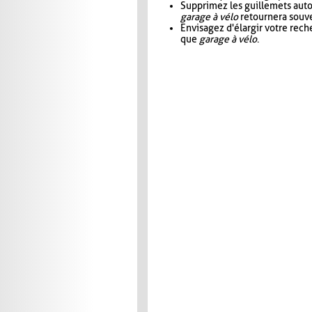
Supprimez les guillemets aut
garage à vélo
retournera souve
Envisagez d'élargir votre rec
que
garage à vélo
.