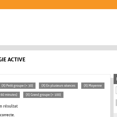
IE ACTIVE
(X) Petit groupe (< 30)
(X) En plusieurs séances
(X) Moyenne
> 60 minutes)
(X) Grand groupe (> 100)
n résultat
 correcte.