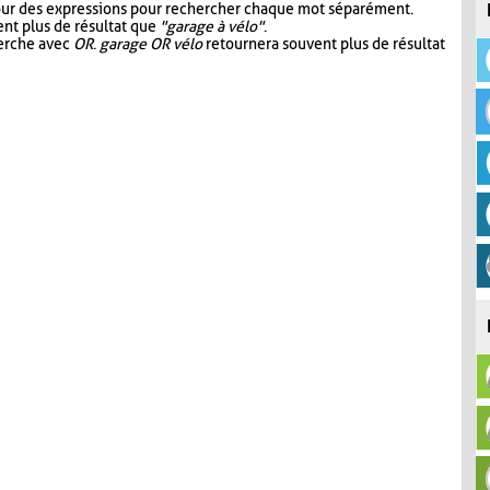
our des expressions pour rechercher chaque mot séparément.
nt plus de résultat que
"garage à vélo"
.
herche avec
OR
.
garage OR vélo
retournera souvent plus de résultat