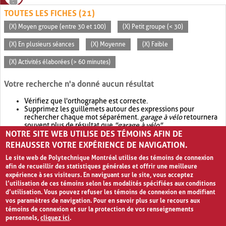
TOUTES LES FICHES (21)
(X) Moyen groupe (entre 30 et 100)
(X) Petit groupe (< 30)
(X) En plusieurs séances
(X) Moyenne
(X) Faible
(X) Activités élaborées (> 60 minutes)
Votre recherche n'a donné aucun résultat
Vérifiez que l'orthographe est correcte.
Supprimez les guillemets autour des expressions pour
rechercher chaque mot séparément.
garage à vélo
retournera
souvent plus de résultat que
"garage à vélo"
.
NOTRE SITE WEB UTILISE DES TÉMOINS AFIN DE
Envisagez d'élargir votre recherche avec
OR
.
garage OR vélo
retournera souvent plus de résultat que
garage à vélo
.
REHAUSSER VOTRE EXPÉRIENCE DE NAVIGATION.
Le site web de Polytechnique Montréal utilise des témoins de connexion
afin de recueillir des statistiques générales et offrir une meilleure
expérience à ses visiteurs. En naviguant sur le site, vous acceptez
l’utilisation de ces témoins selon les modalités spécifiées aux conditions
d’utilisation. Vous pouvez refuser les témoins de connexion en modifiant
vos paramètres de navigation. Pour en savoir plus sur le recours aux
témoins de connexion et sur la protection de vos renseignements
personnels,
cliquez ici
.
Avis de confidentialité et conditions d’utilisation