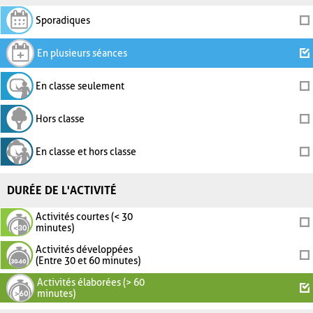
Sporadiques
En plusieurs séances
En classe seulement
Hors classe
En classe et hors classe
DURÉE DE L'ACTIVITÉ
Activités courtes (< 30
minutes)
Activités développées
(Entre 30 et 60 minutes)
Activités élaborées (> 60
minutes)