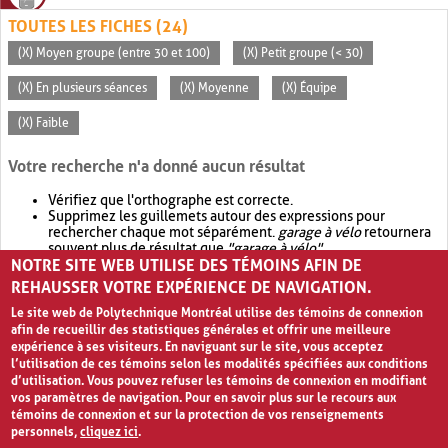
TOUTES LES FICHES (24)
(X) Moyen groupe (entre 30 et 100)
(X) Petit groupe (< 30)
(X) En plusieurs séances
(X) Moyenne
(X) Équipe
(X) Faible
Votre recherche n'a donné aucun résultat
Vérifiez que l'orthographe est correcte.
Supprimez les guillemets autour des expressions pour
rechercher chaque mot séparément.
garage à vélo
retournera
souvent plus de résultat que
"garage à vélo"
.
NOTRE SITE WEB UTILISE DES TÉMOINS AFIN DE
Envisagez d'élargir votre recherche avec
OR
.
garage OR vélo
retournera souvent plus de résultat que
garage à vélo
.
REHAUSSER VOTRE EXPÉRIENCE DE NAVIGATION.
Le site web de Polytechnique Montréal utilise des témoins de connexion
afin de recueillir des statistiques générales et offrir une meilleure
expérience à ses visiteurs. En naviguant sur le site, vous acceptez
l’utilisation de ces témoins selon les modalités spécifiées aux conditions
d’utilisation. Vous pouvez refuser les témoins de connexion en modifiant
vos paramètres de navigation. Pour en savoir plus sur le recours aux
témoins de connexion et sur la protection de vos renseignements
personnels,
cliquez ici
.
Avis de confidentialité et conditions d’utilisation