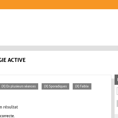
IE ACTIVE
(X) En plusieurs séances
(X) Sporadiques
(X) Faible
n résultat
 correcte.