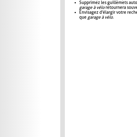
Supprimez les guillemets aut
garage à vélo
retournera souve
Envisagez d'élargir votre rec
que
garage à vélo
.