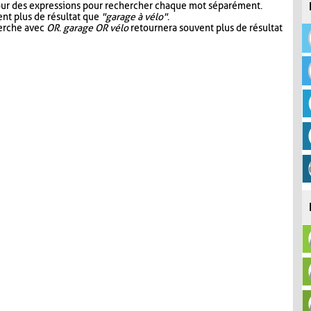
our des expressions pour rechercher chaque mot séparément.
nt plus de résultat que
"garage à vélo"
.
herche avec
OR
.
garage OR vélo
retournera souvent plus de résultat