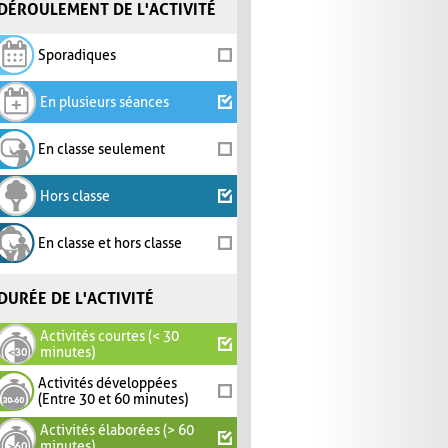
DÉROULEMENT DE L'ACTIVITÉ
Sporadiques
En plusieurs séances
En classe seulement
Hors classe
En classe et hors classe
DURÉE DE L'ACTIVITÉ
Activités courtes (< 30
minutes)
Activités développées
(Entre 30 et 60 minutes)
Activités élaborées (> 60
minutes)