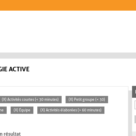
IE ACTIVE
(X) Activités courtes (< 30 minutes)
(X) Petit groupe (< 30)
ne
(X) Équipe
(X) Activités élaborées (> 60 minutes)
n résultat