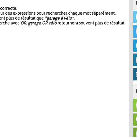
 correcte.
our des expressions pour rechercher chaque mot séparément.
nt plus de résultat que
"garage à vélo"
.
herche avec
OR
.
garage OR vélo
retournera souvent plus de résultat