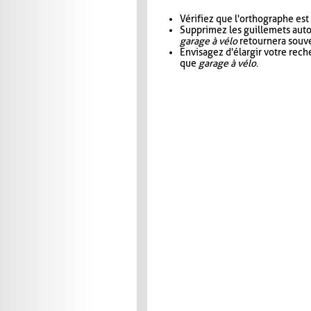
Vérifiez que l'orthographe est
Supprimez les guillemets aut
garage à vélo
retournera souve
Envisagez d'élargir votre rec
que
garage à vélo
.