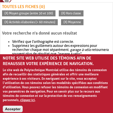
TOUTES LES FICHES (0)
(X) Moyen groupe (entre 30 et 100)
(X) Hors classe
(X) Activités élaborées (> 60 minutes)
(X) Moyenne
Votre recherche n'a donné aucun résultat
Vérifiez que l'orthographe est correcte.
Supprimez les guillemets autour des expressions pour
rechercher chaque mot séparément.
garage à vélo
retournera
souvent plus de résultat que
"garage à vélo"
.
NOTRE SITE WEB UTILISE DES TÉMOINS AFIN DE
Envisagez d'élargir votre recherche avec
OR
.
garage OR vélo
retournera souvent plus de résultat que
garage à vélo
.
REHAUSSER VOTRE EXPÉRIENCE DE NAVIGATION.
Le site web de Polytechnique Montréal utilise des témoins de connexion
afin de recueillir des statistiques générales et offrir une meilleure
expérience à ses visiteurs. En naviguant sur le site, vous acceptez
l’utilisation de ces témoins selon les modalités spécifiées aux conditions
d’utilisation. Vous pouvez refuser les témoins de connexion en modifiant
vos paramètres de navigation. Pour en savoir plus sur le recours aux
témoins de connexion et sur la protection de vos renseignements
personnels,
cliquez ici
.
Avis de confidentialité et conditions d’utilisation
Accepter