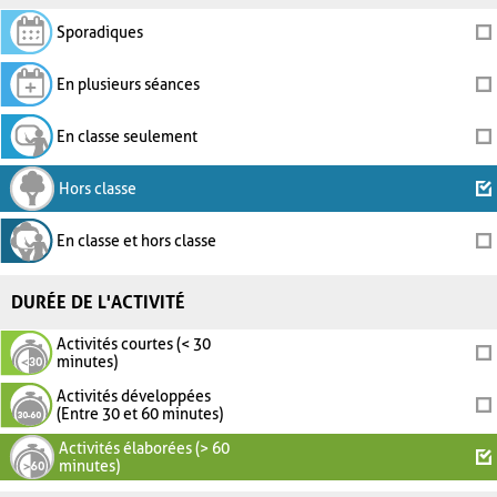
Sporadiques
En plusieurs séances
En classe seulement
Hors classe
En classe et hors classe
DURÉE DE L'ACTIVITÉ
Activités courtes (< 30
minutes)
Activités développées
(Entre 30 et 60 minutes)
Activités élaborées (> 60
minutes)