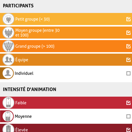
PARTICIPANTS
Petit groupe (< 30)
Moyen groupe (entre 30
et 100)
Grand groupe (> 100)
Équipe
Individuel
INTENSITÉ D'ANIMATION
Faible
Moyenne
Élevée