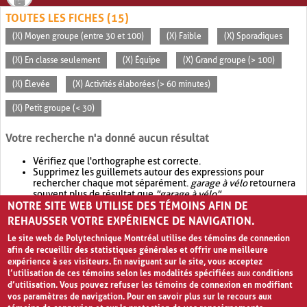
TOUTES LES FICHES (15)
(X) Moyen groupe (entre 30 et 100)
(X) Faible
(X) Sporadiques
(X) En classe seulement
(X) Équipe
(X) Grand groupe (> 100)
(X) Élevée
(X) Activités élaborées (> 60 minutes)
(X) Petit groupe (< 30)
Votre recherche n'a donné aucun résultat
Vérifiez que l'orthographe est correcte.
Supprimez les guillemets autour des expressions pour
rechercher chaque mot séparément.
garage à vélo
retournera
souvent plus de résultat que
"garage à vélo"
.
NOTRE SITE WEB UTILISE DES TÉMOINS AFIN DE
Envisagez d'élargir votre recherche avec
OR
.
garage OR vélo
retournera souvent plus de résultat que
garage à vélo
.
REHAUSSER VOTRE EXPÉRIENCE DE NAVIGATION.
Le site web de Polytechnique Montréal utilise des témoins de connexion
afin de recueillir des statistiques générales et offrir une meilleure
expérience à ses visiteurs. En naviguant sur le site, vous acceptez
l’utilisation de ces témoins selon les modalités spécifiées aux conditions
d’utilisation. Vous pouvez refuser les témoins de connexion en modifiant
vos paramètres de navigation. Pour en savoir plus sur le recours aux