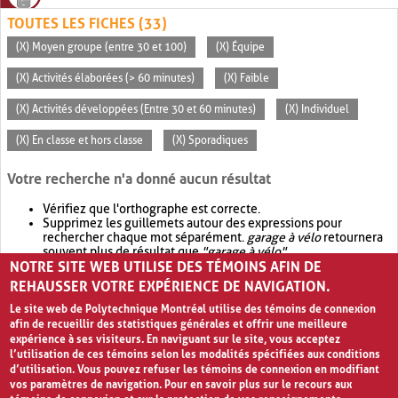
TOUTES LES FICHES (33)
(X) Moyen groupe (entre 30 et 100)
(X) Équipe
(X) Activités élaborées (> 60 minutes)
(X) Faible
(X) Activités développées (Entre 30 et 60 minutes)
(X) Individuel
(X) En classe et hors classe
(X) Sporadiques
Votre recherche n'a donné aucun résultat
Vérifiez que l'orthographe est correcte.
Supprimez les guillemets autour des expressions pour
rechercher chaque mot séparément.
garage à vélo
retournera
souvent plus de résultat que
"garage à vélo"
.
NOTRE SITE WEB UTILISE DES TÉMOINS AFIN DE
Envisagez d'élargir votre recherche avec
OR
.
garage OR vélo
retournera souvent plus de résultat que
garage à vélo
.
REHAUSSER VOTRE EXPÉRIENCE DE NAVIGATION.
Le site web de Polytechnique Montréal utilise des témoins de connexion
afin de recueillir des statistiques générales et offrir une meilleure
expérience à ses visiteurs. En naviguant sur le site, vous acceptez
l’utilisation de ces témoins selon les modalités spécifiées aux conditions
d’utilisation. Vous pouvez refuser les témoins de connexion en modifiant
vos paramètres de navigation. Pour en savoir plus sur le recours aux