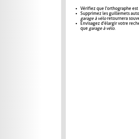
Vérifiez que l'orthographe est
Supprimez les guillemets aut
garage à vélo
retournera souve
Envisagez d'élargir votre rec
que
garage à vélo
.