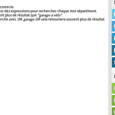
 correcte.
our des expressions pour rechercher chaque mot séparément.
nt plus de résultat que
"garage à vélo"
.
herche avec
OR
.
garage OR vélo
retournera souvent plus de résultat