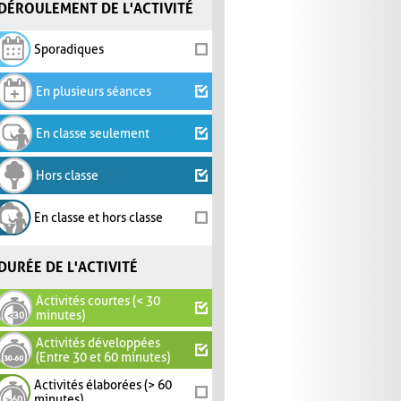
DÉROULEMENT DE L'ACTIVITÉ
Sporadiques
En plusieurs séances
En classe seulement
Hors classe
En classe et hors classe
DURÉE DE L'ACTIVITÉ
Activités courtes (< 30
minutes)
Activités développées
(Entre 30 et 60 minutes)
Activités élaborées (> 60
minutes)