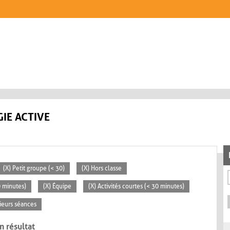
IE ACTIVE
(X) Petit groupe (< 30)
(X) Hors classe
0 minutes)
(X) Équipe
(X) Activités courtes (< 30 minutes)
sieurs séances
n résultat