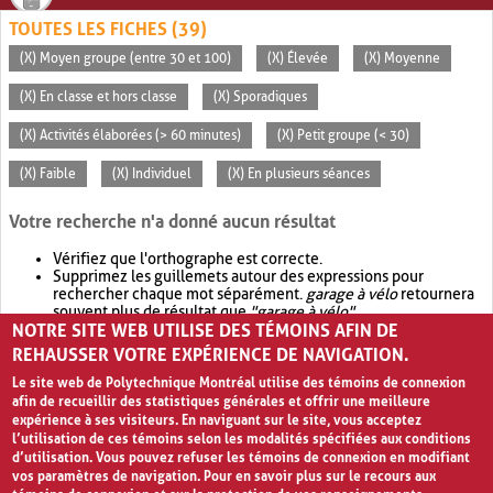
TOUTES LES FICHES (39)
(X) Moyen groupe (entre 30 et 100)
(X) Élevée
(X) Moyenne
(X) En classe et hors classe
(X) Sporadiques
(X) Activités élaborées (> 60 minutes)
(X) Petit groupe (< 30)
(X) Faible
(X) Individuel
(X) En plusieurs séances
Votre recherche n'a donné aucun résultat
Vérifiez que l'orthographe est correcte.
Supprimez les guillemets autour des expressions pour
rechercher chaque mot séparément.
garage à vélo
retournera
souvent plus de résultat que
"garage à vélo"
.
NOTRE SITE WEB UTILISE DES TÉMOINS AFIN DE
Envisagez d'élargir votre recherche avec
OR
.
garage OR vélo
retournera souvent plus de résultat que
garage à vélo
.
REHAUSSER VOTRE EXPÉRIENCE DE NAVIGATION.
Le site web de Polytechnique Montréal utilise des témoins de connexion
afin de recueillir des statistiques générales et offrir une meilleure
expérience à ses visiteurs. En naviguant sur le site, vous acceptez
l’utilisation de ces témoins selon les modalités spécifiées aux conditions
d’utilisation. Vous pouvez refuser les témoins de connexion en modifiant
vos paramètres de navigation. Pour en savoir plus sur le recours aux