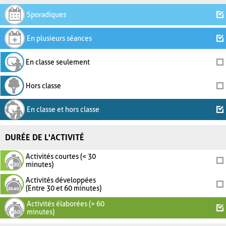
Sporadiques
En plusieurs séances
En classe seulement
Hors classe
En classe et hors classe
DURÉE DE L'ACTIVITÉ
Activités courtes (< 30
minutes)
Activités développées
(Entre 30 et 60 minutes)
Activités élaborées (> 60
minutes)