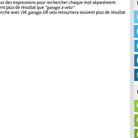
our des expressions pour rechercher chaque mot séparément.
nt plus de résultat que
"garage à vélo"
.
herche avec
OR
.
garage OR vélo
retournera souvent plus de résultat