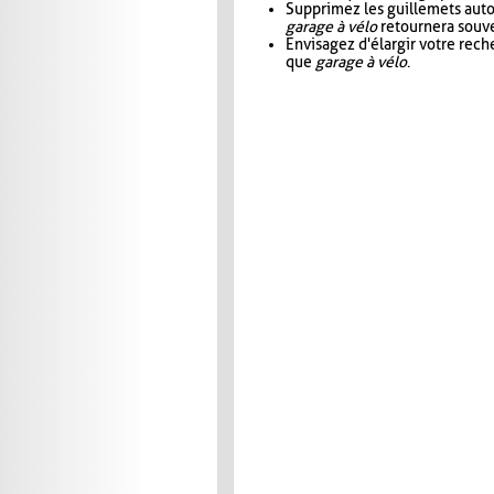
Supprimez les guillemets aut
garage à vélo
retournera souve
Envisagez d'élargir votre rec
que
garage à vélo
.