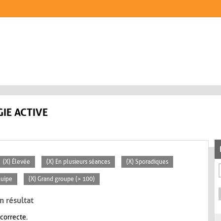
IE ACTIVE
(X) Élevée
(X) En plusieurs séances
(X) Sporadiques
quipe
(X) Grand groupe (> 100)
n résultat
 correcte.