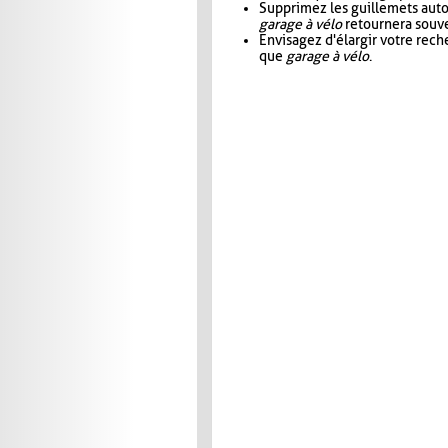
Supprimez les guillemets aut
garage à vélo
retournera souve
Envisagez d'élargir votre rec
que
garage à vélo
.