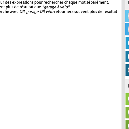
our des expressions pour rechercher chaque mot séparément.
nt plus de résultat que
"garage à vélo"
.
herche avec
OR
.
garage OR vélo
retournera souvent plus de résultat