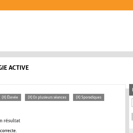
IE ACTIVE
(X) Élevée
(X) En plusieurs séances
(X) Sporadiques
n résultat
 correcte.