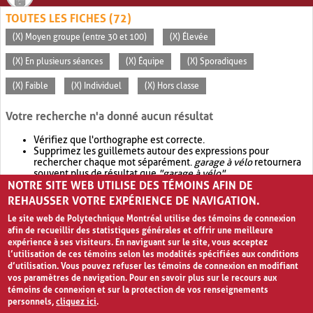
TOUTES LES FICHES (72)
(X) Moyen groupe (entre 30 et 100)
(X) Élevée
(X) En plusieurs séances
(X) Équipe
(X) Sporadiques
(X) Faible
(X) Individuel
(X) Hors classe
Votre recherche n'a donné aucun résultat
Vérifiez que l'orthographe est correcte.
Supprimez les guillemets autour des expressions pour
rechercher chaque mot séparément.
garage à vélo
retournera
souvent plus de résultat que
"garage à vélo"
.
NOTRE SITE WEB UTILISE DES TÉMOINS AFIN DE
Envisagez d'élargir votre recherche avec
OR
.
garage OR vélo
retournera souvent plus de résultat que
garage à vélo
.
REHAUSSER VOTRE EXPÉRIENCE DE NAVIGATION.
Le site web de Polytechnique Montréal utilise des témoins de connexion
afin de recueillir des statistiques générales et offrir une meilleure
expérience à ses visiteurs. En naviguant sur le site, vous acceptez
l’utilisation de ces témoins selon les modalités spécifiées aux conditions
d’utilisation. Vous pouvez refuser les témoins de connexion en modifiant
vos paramètres de navigation. Pour en savoir plus sur le recours aux
témoins de connexion et sur la protection de vos renseignements
personnels,
cliquez ici
.
Avis de confidentialité et conditions d’utilisation