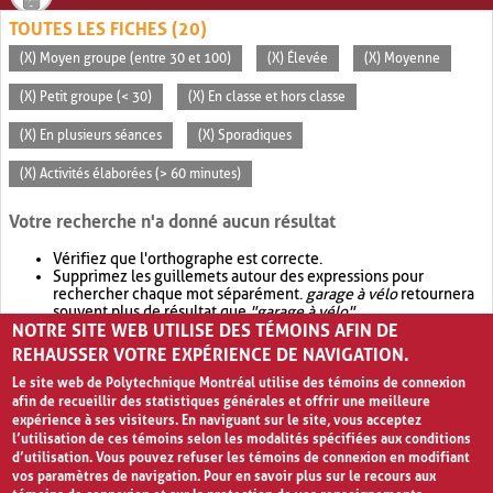
TOUTES LES FICHES (20)
(X) Moyen groupe (entre 30 et 100)
(X) Élevée
(X) Moyenne
(X) Petit groupe (< 30)
(X) En classe et hors classe
(X) En plusieurs séances
(X) Sporadiques
(X) Activités élaborées (> 60 minutes)
Votre recherche n'a donné aucun résultat
Vérifiez que l'orthographe est correcte.
Supprimez les guillemets autour des expressions pour
rechercher chaque mot séparément.
garage à vélo
retournera
souvent plus de résultat que
"garage à vélo"
.
NOTRE SITE WEB UTILISE DES TÉMOINS AFIN DE
Envisagez d'élargir votre recherche avec
OR
.
garage OR vélo
retournera souvent plus de résultat que
garage à vélo
.
REHAUSSER VOTRE EXPÉRIENCE DE NAVIGATION.
Le site web de Polytechnique Montréal utilise des témoins de connexion
afin de recueillir des statistiques générales et offrir une meilleure
expérience à ses visiteurs. En naviguant sur le site, vous acceptez
l’utilisation de ces témoins selon les modalités spécifiées aux conditions
d’utilisation. Vous pouvez refuser les témoins de connexion en modifiant
vos paramètres de navigation. Pour en savoir plus sur le recours aux