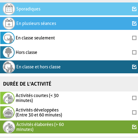
Sporadiques
En plusieurs séances
En classe seulement
Hors classe
En classe et hors classe
DURÉE DE L'ACTIVITÉ
Activités courtes (< 30
minutes)
Activités développées
(Entre 30 et 60 minutes)
Activités élaborées (> 60
minutes)