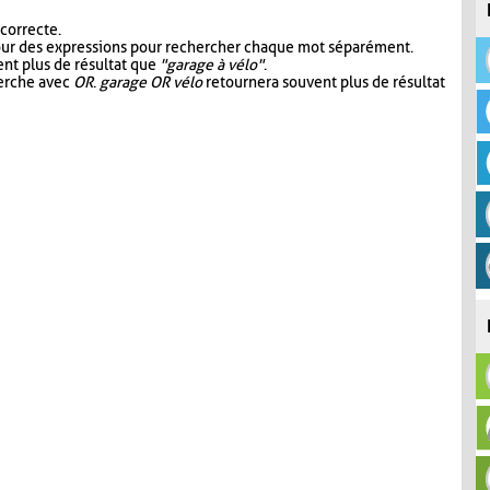
 correcte.
our des expressions pour rechercher chaque mot séparément.
nt plus de résultat que
"garage à vélo"
.
herche avec
OR
.
garage OR vélo
retournera souvent plus de résultat