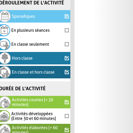
DÉROULEMENT DE L'ACTIVITÉ
Sporadiques
En plusieurs séances
En classe seulement
Hors classe
En classe et hors classe
DURÉE DE L'ACTIVITÉ
Activités courtes (< 30
minutes)
Activités développées
(Entre 30 et 60 minutes)
Activités élaborées (> 60
minutes)