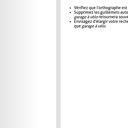
Vérifiez que l'orthographe est
Supprimez les guillemets aut
garage à vélo
retournera souve
Envisagez d'élargir votre rec
que
garage à vélo
.