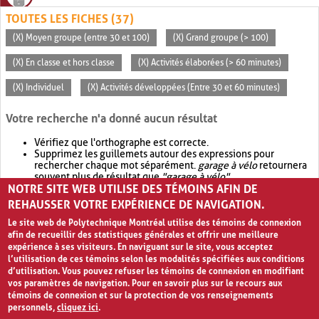
TOUTES LES FICHES (37)
(X) Moyen groupe (entre 30 et 100)
(X) Grand groupe (> 100)
(X) En classe et hors classe
(X) Activités élaborées (> 60 minutes)
(X) Individuel
(X) Activités développées (Entre 30 et 60 minutes)
Votre recherche n'a donné aucun résultat
Vérifiez que l'orthographe est correcte.
Supprimez les guillemets autour des expressions pour
rechercher chaque mot séparément.
garage à vélo
retournera
souvent plus de résultat que
"garage à vélo"
.
NOTRE SITE WEB UTILISE DES TÉMOINS AFIN DE
Envisagez d'élargir votre recherche avec
OR
.
garage OR vélo
retournera souvent plus de résultat que
garage à vélo
.
REHAUSSER VOTRE EXPÉRIENCE DE NAVIGATION.
Le site web de Polytechnique Montréal utilise des témoins de connexion
afin de recueillir des statistiques générales et offrir une meilleure
expérience à ses visiteurs. En naviguant sur le site, vous acceptez
l’utilisation de ces témoins selon les modalités spécifiées aux conditions
d’utilisation. Vous pouvez refuser les témoins de connexion en modifiant
vos paramètres de navigation. Pour en savoir plus sur le recours aux
témoins de connexion et sur la protection de vos renseignements
personnels,
cliquez ici
.
Avis de confidentialité et conditions d’utilisation