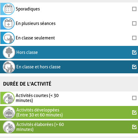
Sporadiques
En plusieurs séances
En classe seulement
Hors classe
En classe et hors classe
DURÉE DE L'ACTIVITÉ
Activités courtes (< 30
minutes)
Activités développées
(Entre 30 et 60 minutes)
Activités élaborées (> 60
minutes)