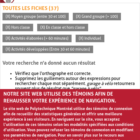
TOUTES LES FICHES (37)
(X) Moyen groupe (entre 30 et 100)
(X) Grand groupe (> 100)
(X) Hors classe
(X) En classe et hors classe
(X) Activités élaborées (> 60 minutes)
(X) Individuel
(X) Activités développées (Entre 30 et 60 minutes)
Votre recherche n'a donné aucun résultat
Vérifiez que l'orthographe est correcte.
Supprimez les guillemets autour des expressions pour
rechercher chaque mot séparément.
garage à vélo
retournera
souvent plus de résultat que
"garage à vélo"
.
NOTRE SITE WEB UTILISE DES TÉMOINS AFIN DE
Envisagez d'élargir votre recherche avec
OR
.
garage OR vélo
retournera souvent plus de résultat que
garage à vélo
.
REHAUSSER VOTRE EXPÉRIENCE DE NAVIGATION.
Le site web de Polytechnique Montréal utilise des témoins de connexion
afin de recueillir des statistiques générales et offrir une meilleure
expérience à ses visiteurs. En naviguant sur le site, vous acceptez
l’utilisation de ces témoins selon les modalités spécifiées aux conditions
d’utilisation. Vous pouvez refuser les témoins de connexion en modifiant
vos paramètres de navigation. Pour en savoir plus sur le recours aux