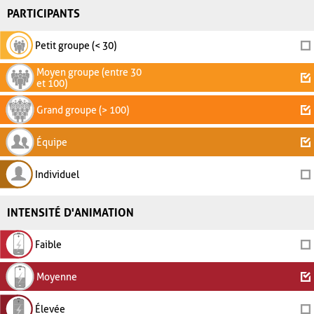
PARTICIPANTS
Petit groupe (< 30)
Moyen groupe (entre 30
et 100)
Grand groupe (> 100)
Équipe
Individuel
INTENSITÉ D'ANIMATION
Faible
Moyenne
Élevée