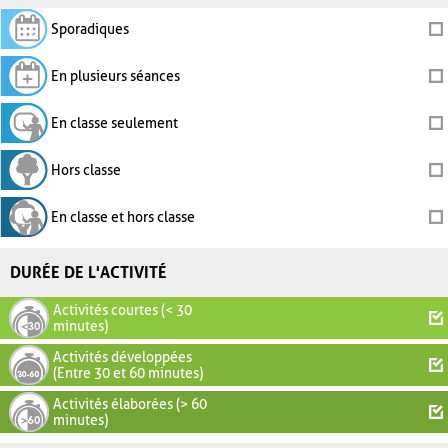
Sporadiques
En plusieurs séances
En classe seulement
Hors classe
En classe et hors classe
DURÉE DE L'ACTIVITÉ
Activités courtes (< 30
minutes)
Activités développées
(Entre 30 et 60 minutes)
Activités élaborées (> 60
minutes)