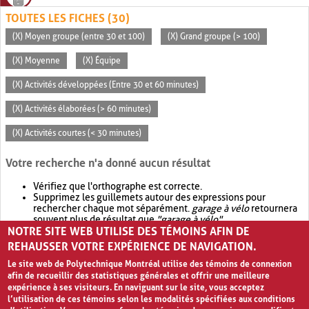
TOUTES LES FICHES (30)
(X) Moyen groupe (entre 30 et 100)
(X) Grand groupe (> 100)
(X) Moyenne
(X) Équipe
(X) Activités développées (Entre 30 et 60 minutes)
(X) Activités élaborées (> 60 minutes)
(X) Activités courtes (< 30 minutes)
Votre recherche n'a donné aucun résultat
Vérifiez que l'orthographe est correcte.
Supprimez les guillemets autour des expressions pour
rechercher chaque mot séparément.
garage à vélo
retournera
souvent plus de résultat que
"garage à vélo"
.
NOTRE SITE WEB UTILISE DES TÉMOINS AFIN DE
Envisagez d'élargir votre recherche avec
OR
.
garage OR vélo
retournera souvent plus de résultat que
garage à vélo
.
REHAUSSER VOTRE EXPÉRIENCE DE NAVIGATION.
Le site web de Polytechnique Montréal utilise des témoins de connexion
afin de recueillir des statistiques générales et offrir une meilleure
expérience à ses visiteurs. En naviguant sur le site, vous acceptez
l’utilisation de ces témoins selon les modalités spécifiées aux conditions